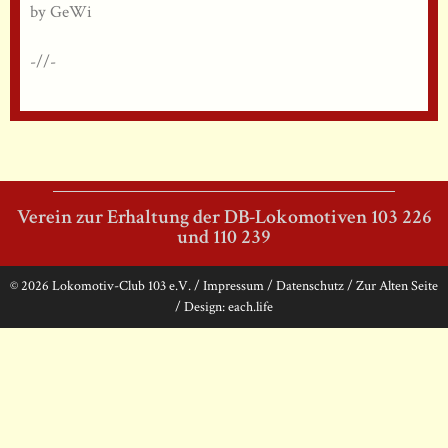
by GeWi
-//-
Verein zur Erhaltung der DB-Lokomotiven 103 226
und 110 239
© 2026 Lokomotiv-Club 103 e.V.
/
Impressum
/
Datenschutz
/
Zur Alten Seite
/ Design:
each.life