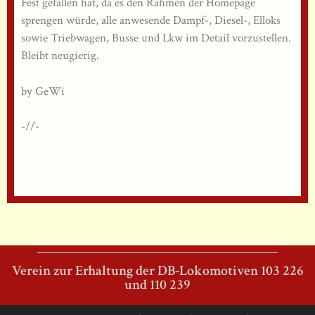
Fest gefallen hat, da es den Rahmen der Homepage
sprengen würde, alle anwesende Dampf-, Diesel-, Elloks
sowie Triebwagen, Busse und Lkw im Detail vorzustellen.
Bleibt neugierig.
by GeWi
-//-
Verein zur Erhaltung der DB-Lokomotiven 103 226
und 110 239